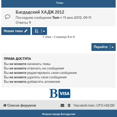
Темы
Багдадский ХАДЖ 2012
Последнее сообщение
Tom
«
11 июн 2012, 09:11
Ответы:
1
Новая тема
Н
о
в
а
я
т
е
м
а
1 тема • Страница
1
из
1
Перейти
ПРАВА ДОСТУПА
Вы
не можете
начинать темы
Вы
не можете
отвечать на сообщения
Вы
не можете
редактировать свои сообщения
Вы
не можете
удалять свои сообщения
Вы
не можете
добавлять вложения
Г
D
л
o
Список форумов
Часовой пояс:
UTC+02:00
в
n
Форум города Богодухов
!