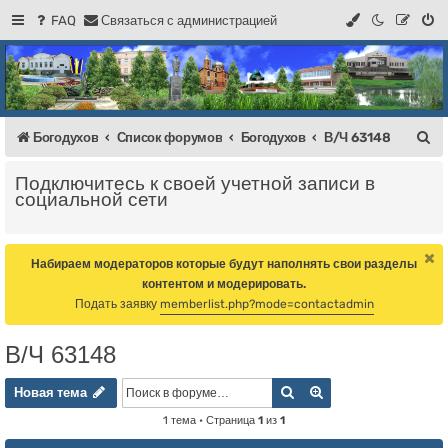
FAQ
С
в
я
з
а
т
ь
с
я
с
а
д
м
и
н
и
с
т
р
а
ц
и
е
й
Регистрация
Форум Богодухова
Богодухов
П
Богодухов
Список форумов
Богодухов
В/Ч 63148
о
Подключитесь к своей учетной записи в
и
социальной сети
с
к
Набираем модераторов которые будут наполнять свои разделы
контентом и модерировать.
Подать заявку
memberlist.php?mode=contactadmin
В/Ч 63148
Новая тема
Поиск
Расширенный пои
Н
о
в
а
я
т
е
м
а
1 тема • Страница
1
из
1