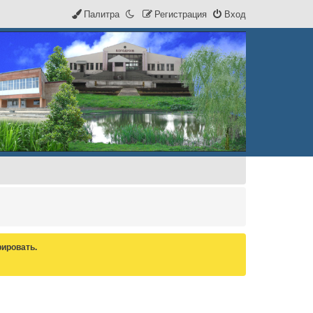
Палитра
Р
е
г
и
с
т
р
а
ц
и
я
Вход
ировать.