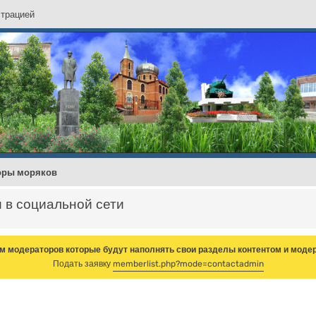
с
т
р
а
ц
и
е
й
оры моряков
и в социальной сети
м модераторов которые будут наполнять свои разделы контентом и модер
Подать заявку
memberlist.php?mode=contactadmin