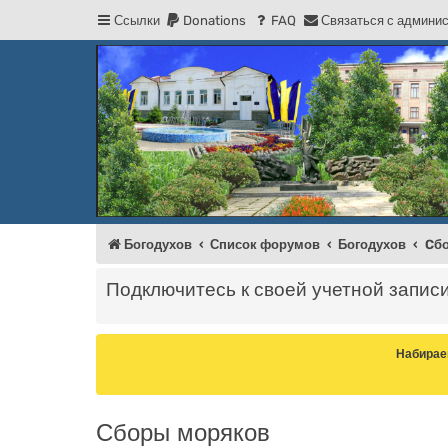
Ссылки
Donations
FAQ
С
в
я
з
а
т
ь
с
я
с
а
д
м
и
н
и
Регистрация
Форум Богодухова
Богодухов
Богодухов
Список форумов
Богодухов
Cб
Подключитесь к своей учетной запис
Набирае
Cборы моряков