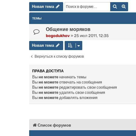
Новая тема
Поиск
Расш
Н
о
в
а
я
т
е
м
а
ТЕМЫ
Общение моряков
bogodukhov
»
25 июл 2011, 12:35
Новая тема
Н
о
в
а
я
т
е
м
а
Вернуться к списку форумов
ПРАВА ДОСТУПА
Вы
не можете
начинать темы
Вы
не можете
отвечать на сообщения
Вы
не можете
редактировать свои сообщения
Вы
не можете
удалять свои сообщения
Вы
не можете
добавлять вложения
Список форумов