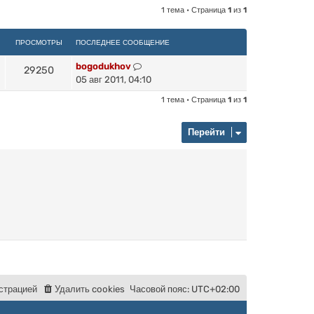
1 тема • Страница
1
из
1
ПРОСМОТРЫ
ПОСЛЕДНЕЕ СООБЩЕНИЕ
bogodukhov
29250
05 авг 2011, 04:10
1 тема • Страница
1
из
1
Перейти
с
т
р
а
ц
и
е
й
Удалить cookies
Часовой пояс:
UTC+02:00