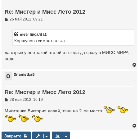
у
Re: Мистер и Мисс Лето 2012
т
ь
С
26 май 2012, 09:21
о
с
о
б
metr писал(а):
к
щ
Коршунова симпатюлька
е
н
и
ч
да отрыв у нее такой что ей от сюда да сразу в МИСС МИРА
е
нада
у
Onanistka5
O
у
Re: Мистер и Мисс Лето 2012
т
ь
С
28 май 2012, 16:19
о
с
о
Микитенко Виктория давай, тяни на 2-ое место
б
к
щ
е
н
и
ч
е
Закрыто
Закрыто