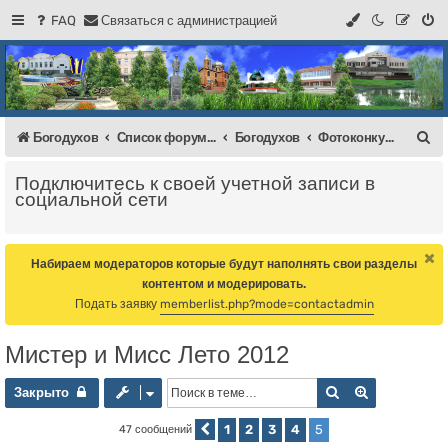
FAQ
С
в
я
з
а
т
ь
с
я
с
а
д
м
и
н
и
с
т
р
а
ц
и
е
й
Регистрация
Форум Богодухова
Богодухов
П
Богодухов
Список форумов
Богодухов
Фотоконкурсы
о
Подключитесь к своей учетной записи в
и
социальной сети
с
к
Набираем модераторов которые будут наполнять свои разделы
контентом и модерировать.
Подать заявку
memberlist.php?mode=contactadmin
Мистер и Мисс Лето 2012
Закрыто
Поиск
Расширенны
Закрыто
1
2
3
4
5
47 сообщений
Пред.