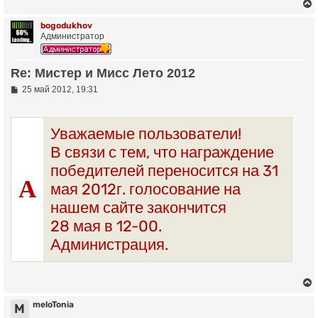
е
н
и
bogodukhov
ч
е
Администратор
у
у
т
Re: Мистер и Мисс Лето 2012
ь
С
25 май 2012, 19:31
с
о
о
к
б
щ
Уважаемые пользователи!
е
н
В связи с тем, что награждение
ч
и
победителей переносится на 31
е
А
мая 2012г. голосование на
у
нашем сайте закончится
28 мая в 12-00.
Администрация.
meloTonia
M