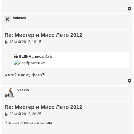
к
щ
е
н
и
kolosok
K
ч
е
у
Re: Мистер и Мисс Лето 2012
у
т
ь
С
18 май 2012, 19:15
о
с
о
б
ELENA_ писал(а):
к
щ
е
н
и
ч
и что? к чему фото?!
е
у
vaskin
у
Re: Мистер и Мисс Лето 2012
т
ь
С
23 май 2012, 20:25
о
с
о
Что за личность и зачем
б
к
щ