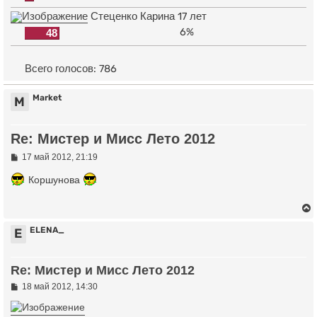
Стеценко Карина 17 лет
6%
48
Всего голосов:
786
Market
M
Re: Мистер и Мисс Лето 2012
С
17 май 2012, 21:19
о
о
Коршунова
б
щ
е
н
и
ELENA_
E
е
у
Re: Мистер и Мисс Лето 2012
т
ь
С
18 май 2012, 14:30
о
с
о
б