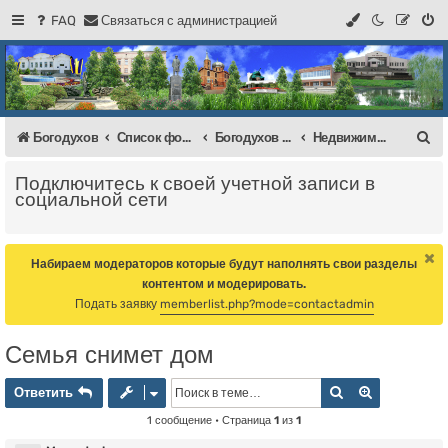
FAQ
С
в
я
з
а
т
ь
с
я
с
а
д
м
и
н
и
с
т
р
а
ц
и
е
й
Регистрация
Форум Богодухова
Богодухов
П
Богодухов
Список форумов
Богодухов Балка
Недвижимость
о
Подключитесь к своей учетной записи в
и
социальной сети
с
к
Набираем модераторов которые будут наполнять свои разделы
контентом и модерировать.
Подать заявку
memberlist.php?mode=contactadmin
Семья снимет дом
Ответить
Поиск
Расширенн
О
т
в
е
т
и
т
ь
1 сообщение • Страница
1
из
1