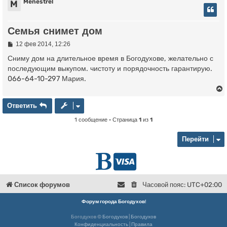
Menestrel
M
Семья снимет дом
С
12 фев 2014, 12:26
о
о
Сниму дом на длительное время в Богодухове, желательно с
б
последующим выкупом. чистоту и порядочность гарантирую.
щ
066-64-10-297 Мария.
е
н
и
е
Ответить
О
т
в
е
т
и
т
ь
1 сообщение • Страница
1
из
1
у
т
Перейти
ь
с
Г
D
к
л
o
Список форумов
Часовой пояс:
UTC+02:00
ч
в
n
Форум города Богодухов
!
Богодухов ©
Богодухов
|
Богодухов
н
a
Конфиденциальность
|
Правила
у