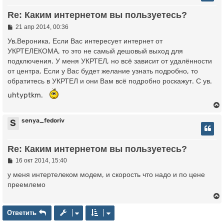
у
Re: Каким интернетом вы пользуетесь?
у
т
ь
С
21 апр 2014, 00:36
о
с
о
Ув.Вероника. Если Вас интересует интернет от
б
УКРТЕЛЕКОМА, то это не самый дешовый выход для
к
щ
подключения. У меня УКРТЕЛ, но всё зависит от удалённости
е
н
от центра. Если у Вас будет желание узнать подробно, то
и
ч
обратитесь в УКРТЕЛ и они Вам всё подробно роскажут. С ув.
е
uhtyptkm.
у
senya_fedoriv
S
у
Re: Каким интернетом вы пользуетесь?
т
ь
С
16 окт 2014, 15:40
о
с
о
у меня интертелеком модем, и скорость что надо и по цене
б
преемлемо
к
щ
е
н
и
Ответить
О
т
в
е
т
и
т
ь
ч
е