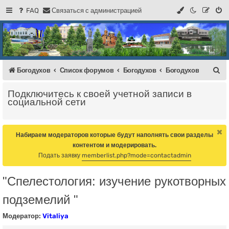
FAQ
С
в
я
з
а
т
ь
с
я
с
а
д
м
и
н
и
с
т
р
а
ц
и
е
й
Регистрация
Форум Богодухова
Богодухов
П
Богодухов
Список форумов
Богодухов
Богодухов
о
Подключитесь к своей учетной записи в
и
социальной сети
с
к
Набираем модераторов которые будут наполнять свои разделы
контентом и модерировать.
Подать заявку
memberlist.php?mode=contactadmin
"Спелестология: изучение рукотворных
подземелий "
Модератор:
Vitaliya