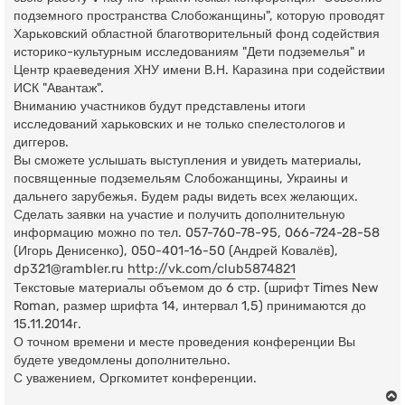
подземного пространства Слобожанщины", которую проводят
Харьковский областной благотворительный фонд содействия
историко-культурным исследованиям "Дети подземелья" и
Центр краеведения ХНУ имени В.Н. Каразина при содействии
ИСК "Авантаж".
Вниманию участников будут представлены итоги
исследований харьковских и не только спелестологов и
диггеров.
Вы сможете услышать выступления и увидеть материалы,
посвященные подземельям Слобожанщины, Украины и
дальнего зарубежья. Будем рады видеть всех желающих.
Сделать заявки на участие и получить дополнительную
информацию можно по тел. 057-760-78-95, 066-724-28-58
(Игорь Денисенко), 050-401-16-50 (Андрей Ковалёв),
dp321@rambler.ru
http://vk.com/club5874821
Текстовые материалы объемом до 6 стр. (шрифт Times New
Roman, размер шрифта 14, интервал 1,5) принимаются до
15.11.2014г.
О точном времени и месте проведения конференции Вы
будете уведомлены дополнительно.
С уважением, Оргкомитет конференции.