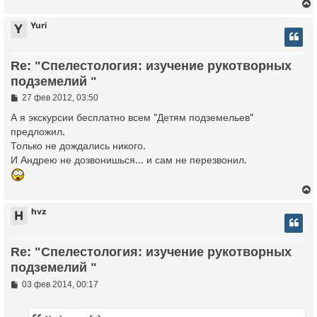
е
у
Yuri
Y
у
Re: "Спелестология: изучение рукотворных
т
подземелий "
ь
с
С
27 фев 2012, 03:50
о
о
А я экскурсии бесплатно всем "Детям подземельев"
к
б
предложил.
щ
Только не дождались никого.
е
ч
н
И Андрею не дозвонишься... и сам не перезвонил.
и
е
у
hvz
H
у
Re: "Спелестология: изучение рукотворных
т
подземелий "
ь
с
С
03 фев 2014, 00:17
о
о
к
б