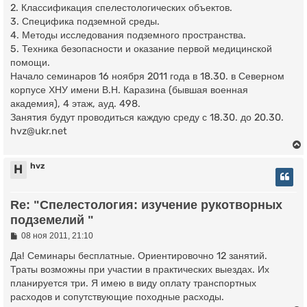
2. Классификация спелестологических объектов.
3. Специфика подземной среды.
4. Методы исследования подземного пространства.
5. Техника безопасности и оказание первой медицинской
помощи.
Начало семинаров 16 ноября 2011 года в 18.30. в Северном
корпусе ХНУ имени В.Н. Каразина (бывшая военная
академия), 4 этаж, ауд. 498.
Занятия будут проводиться каждую среду с 18.30. до 20.30.
hvz@ukr.net
hvz
H
у
Re: "Спелестология: изучение рукотворных
т
подземелий "
ь
с
С
08 ноя 2011, 21:10
о
о
Да! Семинары бесплатные. Ориентировочно 12 занятий.
к
б
Траты возможны при участии в практических выездах. Их
щ
планируется три. Я имею в виду оплату транспортных
е
ч
н
расходов и сопутствующие походные расходы.
и