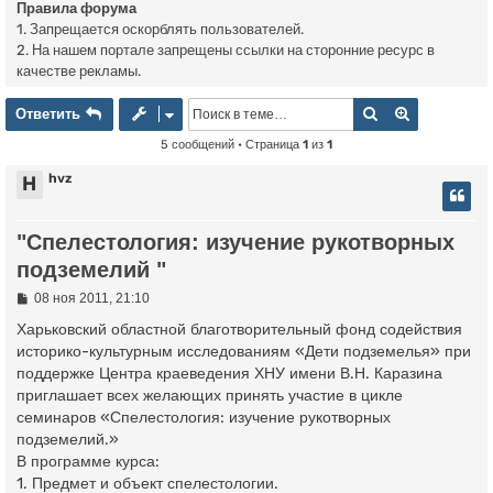
Правила форума
1. Запрещается оскорблять пользователей.
2. На нашем портале запрещены ссылки на сторонние ресурс в
качестве рекламы.
Ответить
Поиск
Расширенн
О
т
в
е
т
и
т
ь
5 сообщений • Страница
1
из
1
hvz
H
"Спелестология: изучение рукотворных
подземелий "
С
08 ноя 2011, 21:10
о
о
Харьковский областной благотворительный фонд содействия
б
историко-культурным исследованиям «Дети подземелья» при
щ
поддержке Центра краеведения ХНУ имени В.Н. Каразина
е
н
приглашает всех желающих принять участие в цикле
и
семинаров «Спелестология: изучение рукотворных
е
подземелий.»
В программе курса:
1. Предмет и объект спелестологии.