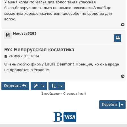
о
У меня когда-то маска для волос такая классная
б
была,белорусская,только не помню название...А вообще
к
щ
косметика хорошоя,качественная,особенно средства для
е
н
волос.
и
ч
е
Marusya3283
M
у
у
Re: Белорусская косметика
т
ь
С
24 мар 2015, 18:34
о
с
о
Очень люблю фирму Laura Beamont Франция, но она вроде
б
не продается в Украине.
к
щ
е
н
и
Ответить
О
т
в
е
т
и
т
ь
ч
е
3 сообщения • Страница
1
из
1
у
у
т
Перейти
ь
с
Г
D
к