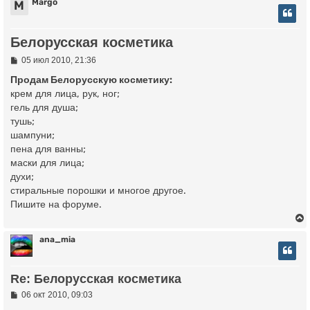
Margo
M
Белорусская косметика
С
05 июл 2010, 21:36
о
о
Продам Белорусскую косметику:
б
крем для лица, рук, ног;
щ
гель для душа;
е
н
тушь;
и
шампуни;
е
пена для ванны;
маски для лица;
духи;
стиральные порошки и многое другое.
Пишите на форуме.
ana_mia
у
Re: Белорусская косметика
т
ь
С
06 окт 2010, 09:03
о
с