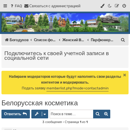
FAQ
С
в
я
з
а
т
ь
с
я
с
а
д
м
и
н
и
с
т
р
а
ц
и
е
й
Регистрация
Форум Богодухова
Богодухов
П
Богодухов
Список форумов
Женский BAZAAR
Парфюмерия
о
Подключитесь к своей учетной записи в
и
социальной сети
с
к
Набираем модераторов которые будут наполнять свои разделы
контентом и модерировать.
Подать заявку
memberlist.php?mode=contactadmin
Белорусская косметика
Ответить
Поиск
Расширенн
О
т
в
е
т
и
т
ь
3 сообщения • Страница
1
из
1