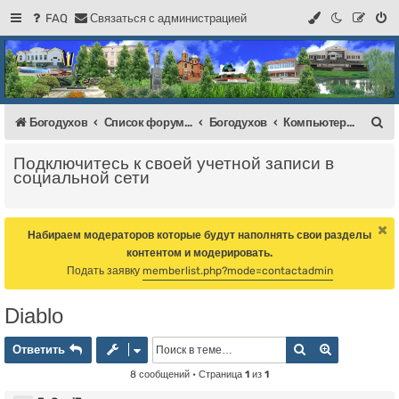
FAQ
С
в
я
з
а
т
ь
с
я
с
а
д
м
и
н
и
с
т
р
а
ц
и
е
й
Регистрация
Форум Богодухова
Богодухов
П
Богодухов
Список форумов
Богодухов
Компьютерные игры
о
Подключитесь к своей учетной записи в
и
социальной сети
с
к
Набираем модераторов которые будут наполнять свои разделы
контентом и модерировать.
Подать заявку
memberlist.php?mode=contactadmin
Diablo
Ответить
Поиск
Расширенн
О
т
в
е
т
и
т
ь
8 сообщений • Страница
1
из
1