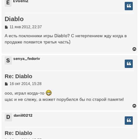
EvGeniZ
E
Diablo
С
11 янв 2012, 22:37
о
о
А есть поклонники игры Diablo? С нетерпением жду когда в
б
продаже появится третья часть)
щ
е
н
и
senya_fedoriv
S
е
у
Re: Diablo
т
ь
С
16 окт 2014, 15:28
о
с
о
ооо, играл когда-то
б
щас и не слежу, а может порубился бы по старой памяти!
к
щ
е
н
и
daniil0212
D
ч
е
у
Re: Diablo
у
т