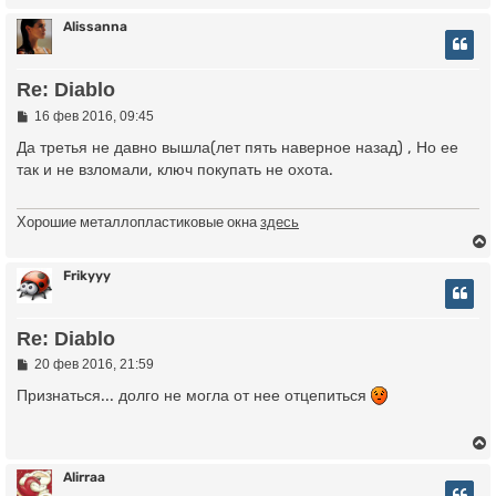
н
и
Alissanna
ч
е
у
Re: Diablo
у
т
ь
С
16 фев 2016, 09:45
о
с
о
Да третья не давно вышла(лет пять наверное назад) , Но ее
б
так и не взломали, ключ покупать не охота.
к
щ
е
н
Хорошие металлопластиковые окна
здесь
и
ч
е
Frikyyy
у
у
Re: Diablo
т
ь
С
20 фев 2016, 21:59
о
с
о
Признаться... долго не могла от нее отцепиться
б
к
щ
е
н
и
Alirraa
ч
е