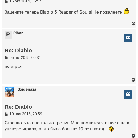
ь
С
16 окт 2014, 15:57
о
с
о
Зацените теперь Diablo 3 Reaper of Souls! Не пожалеете
б
к
щ
е
н
и
Pihar
P
ч
е
у
Re: Diablo
у
т
ь
С
05 авг 2015, 09:31
о
с
о
не играл
б
к
щ
е
н
и
Oxigenaza
ч
е
у
Re: Diablo
у
т
ь
С
19 ноя 2015, 20:59
о
с
о
Странно, что она только третья. Мне помнится я в нее еще в
б
универе играла, а это было больше 10 лет назад...
к
щ
е