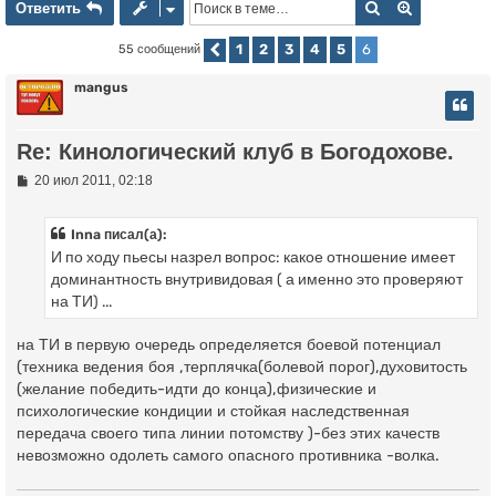
Ответить
Поиск
Расширенн
О
т
в
е
т
и
т
ь
1
2
3
4
5
6
55 сообщений
Пред.
mangus
Re: Кинологический клуб в Богодохове.
С
20 июл 2011, 02:18
о
о
б
Inna писал(а):
щ
И по ходу пьесы назрел вопрос: какое отношение имеет
е
н
доминантность внутривидовая ( а именно это проверяют
и
на ТИ) ...
е
на ТИ в первую очередь определяется боевой потенциал
(техника ведения боя ,терплячка(болевой порог),духовитость
(желание победить-идти до конца),физические и
психологические кондиции и стойкая наследственная
передача своего типа линии потомству )-без этих качеств
невозможно одолеть самого опасного противника -волка.