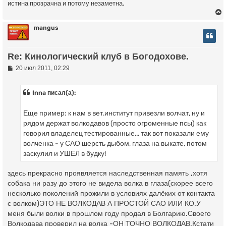
истина прозрачна и потому незаметна.
mangus
у
Re: Кинологический клуб в Богодохове.
т
ь
С
20 июл 2011, 02:29
о
с
о
б
Inna писал(а):
к
щ
е
н
Еще пример: к нам в вет.институт привезли волчат, ну и
и
ч
рядом держат волкодавов (просто огроменные псы) как
е
говорил владелец тестированные... так вот показали ему
волченка - у САО шерсть дыбом, глаза на выкате, потом
у
заскулил и УШЕЛ в будку!
здесь прекрасно проявляется наследственная память ,хотя
собака ни разу до этого не видела волка в глаза(скорее всего
несколько поколений прожили в условиях далёких от контакта
с волком)ЭТО НЕ ВОЛКОДАВ А ПРОСТОЙ САО ИЛИ КО.У
меня были волки в прошлом году продал в Болгарию.Своего
Волкодава проверил на волка -ОН ТОЧНО ВОЛКОДАВ.Кстати