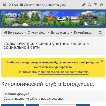
FAQ
С
в
я
з
а
т
ь
с
я
с
а
д
м
и
н
и
с
т
р
а
ц
и
е
й
Регистрация
Форум Богодухова
Богодухов
П
Богодухов
Список форумов
Богодухов Балка
Птичий рынок
о
Подключитесь к своей учетной записи в
и
социальной сети
с
к
Набираем модераторов которые будут наполнять свои разделы
контентом и модерировать.
Подать заявку
memberlist.php?mode=contactadmin
Кинологический клуб в Богодухове.
Правила форума
Ссылки на другие сайты у нас запрещены