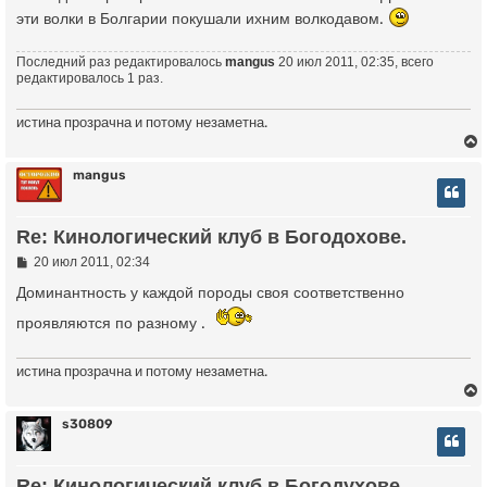
эти волки в Болгарии покушали ихним волкодавом.
Последний раз редактировалось
mangus
20 июл 2011, 02:35, всего
редактировалось 1 раз.
истина прозрачна и потому незаметна.
mangus
у
Re: Кинологический клуб в Богодохове.
т
ь
С
20 июл 2011, 02:34
о
с
о
Доминантность у каждой породы своя соответственно
б
к
щ
проявляются по разному .
е
н
и
истина прозрачна и потому незаметна.
ч
е
s30809
у
у
Re: Кинологический клуб в Богодухове.