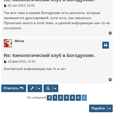
т
ь
С
02 сен 2015, 13:43
о
с
о
Так все-таки в нашем Богодухове есть кинологи, которые
б
занимаются дрессировкой, если есть, как связаться.
к
щ
Прочитано много в этой теме, а ценной информации как-то не
е
н
поступило.
и
ч
е
Alirraa
у
у
Re: Кинологический клуб в Богодухове.
т
ь
С
23 фев 2016, 15:53
о
с
о
Контактной информации как то и нет
б
к
щ
е
н
и
Ответить
О
т
в
е
т
и
т
ь
ч
е
1
2
3
4
5
6
55 сообщений
Пред.
у
у
т
ь
Перейти
с