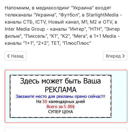
Напомним, в медиахолдинг "Украина" входят
телеканалы "Украина", "Футбол", в StarlightMedia -
каналы СТБ, ICTV, Новый канал, М1, М2 и OTV, в
Inter Media Group - каналы "Интер", "НТН", "Энтер
фильм", "Пиксель", "К1", "К2", "Мега", в 1+1 Media -
каналы "1+1", "2+2", ТЕТ, "ПлюсПлюс"
Предыдущий: Карта воздушных тревог в Украине онлайн
Следующий: 
Назад
Вперед